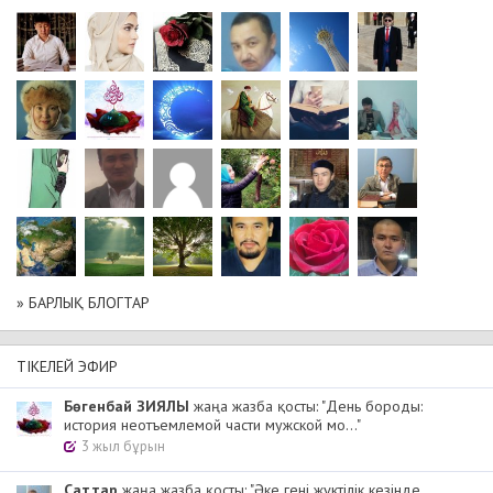
» БАРЛЫҚ БЛОГТАР
ТІКЕЛЕЙ ЭФИР
Бөгенбай ЗИЯЛЫ
жаңа жазба қосты: "День бороды:
история неотъемлемой части мужской мо..."
3 жыл бұрын
Cаттар
жаңа жазба қосты: "Әке гені жүктілік кезінде