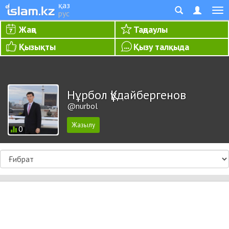
қаз
рус
Жаңа
Таңдаулы
Қызықты
Қызу талқыда
Нұрбол Құдайбергенов
@nurbol
0